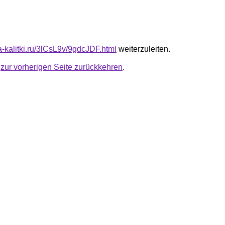
ta-kalitki.ru/3lCsL9v/9gdcJDF.html
weiterzuleiten.
u
zur vorherigen Seite zurückkehren
.