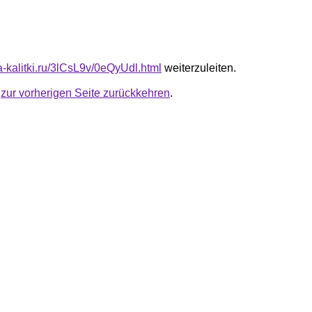
ta-kalitki.ru/3lCsL9v/0eQyUdl.html
weiterzuleiten.
u
zur vorherigen Seite zurückkehren
.