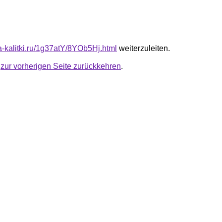
ta-kalitki.ru/1g37atY/8YOb5Hj.html
weiterzuleiten.
u
zur vorherigen Seite zurückkehren
.