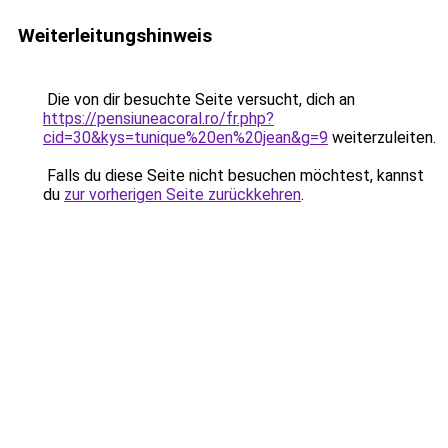
Weiterleitungshinweis
Die von dir besuchte Seite versucht, dich an
https://pensiuneacoral.ro/fr.php?
cid=30&kys=tunique%20en%20jean&g=9
weiterzuleiten.
Falls du diese Seite nicht besuchen möchtest, kannst
du
zur vorherigen Seite zurückkehren
.