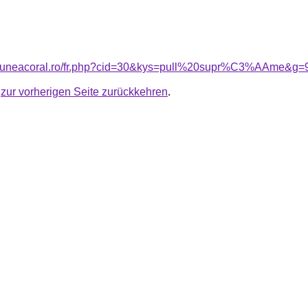
nsiuneacoral.ro/fr.php?cid=30&kys=pull%20supr%C3%AAme&g=
u
zur vorherigen Seite zurückkehren
.