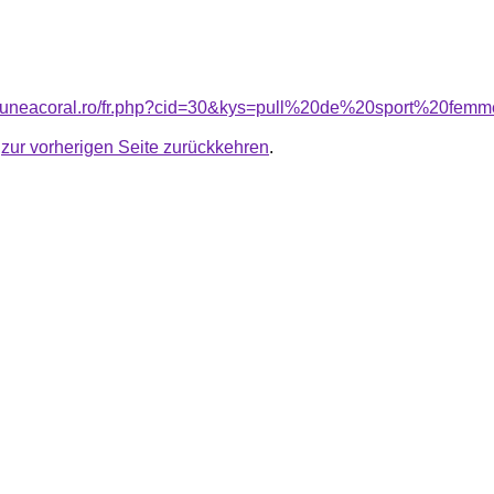
nsiuneacoral.ro/fr.php?cid=30&kys=pull%20de%20sport%20fem
u
zur vorherigen Seite zurückkehren
.