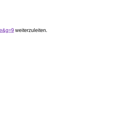
me&g=9
weiterzuleiten.