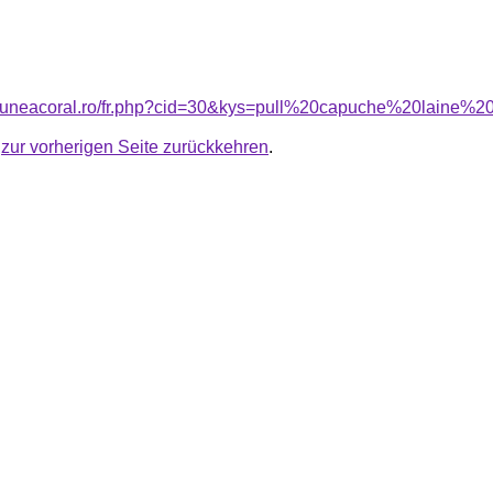
nsiuneacoral.ro/fr.php?cid=30&kys=pull%20capuche%20laine
u
zur vorherigen Seite zurückkehren
.