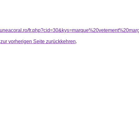
nsiuneacoral.ro/fr.php?cid=30&kys=marque%20vetement%20mar
u
zur vorherigen Seite zurückkehren
.