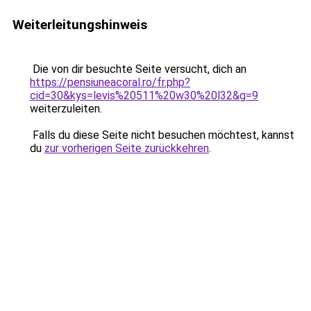
Weiterleitungshinweis
Die von dir besuchte Seite versucht, dich an
https://pensiuneacoral.ro/fr.php?
cid=30&kys=levis%20511%20w30%20l32&g=9
weiterzuleiten.
Falls du diese Seite nicht besuchen möchtest, kannst
du
zur vorherigen Seite zurückkehren
.