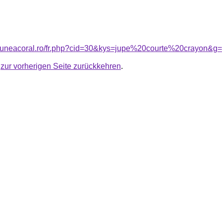
siuneacoral.ro/fr.php?cid=30&kys=jupe%20courte%20crayon&g
u
zur vorherigen Seite zurückkehren
.