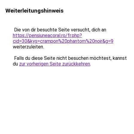
Weiterleitungshinweis
Die von dir besuchte Seite versucht, dich an
https://pensiuneacoral.ro/fr.php?
cid=30&kys=crampon%20phantom%20noir&g=9
weiterzuleiten.
Falls du diese Seite nicht besuchen möchtest, kannst
du
zur vorherigen Seite zurückkehren
.