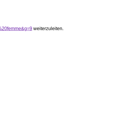
lon%20femme&g=9
weiterzuleiten.