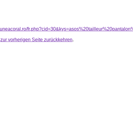
nsiuneacoral.ro/fr.php?cid=30&kys=asos%20tailleur%20panta
u
zur vorherigen Seite zurückkehren
.