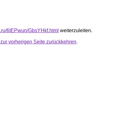
fb.ru/6IEPwun/GbsYHkf.html
weiterzuleiten.
u
zur vorherigen Seite zurückkehren
.