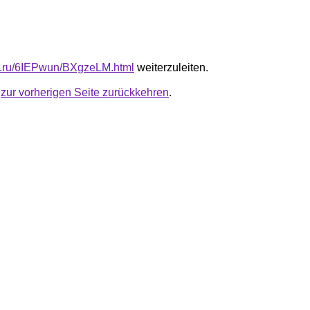
fb.ru/6IEPwun/BXgzeLM.html
weiterzuleiten.
u
zur vorherigen Seite zurückkehren
.