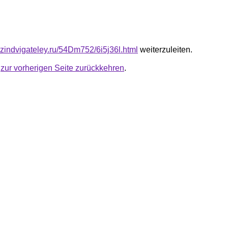
azindvigateley.ru/54Dm752/6i5j36l.html
weiterzuleiten.
u
zur vorherigen Seite zurückkehren
.