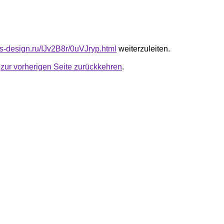
us-design.ru/IJv2B8r/0uVJryp.html
weiterzuleiten.
u
zur vorherigen Seite zurückkehren
.