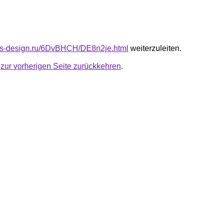
cus-design.ru/6DvBHCH/DE8n2je.html
weiterzuleiten.
u
zur vorherigen Seite zurückkehren
.