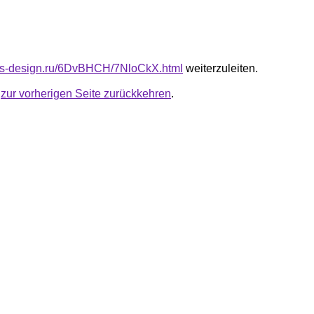
cus-design.ru/6DvBHCH/7NloCkX.html
weiterzuleiten.
u
zur vorherigen Seite zurückkehren
.