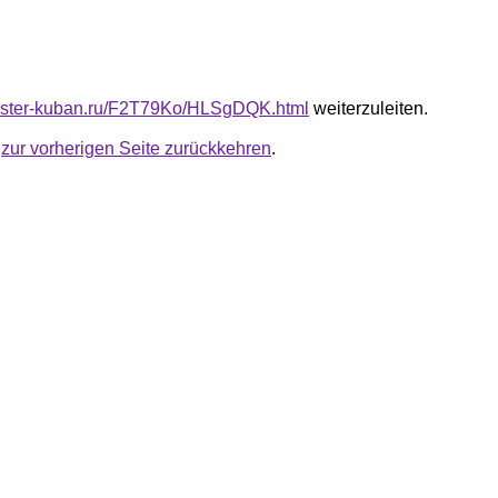
master-kuban.ru/F2T79Ko/HLSgDQK.html
weiterzuleiten.
u
zur vorherigen Seite zurückkehren
.