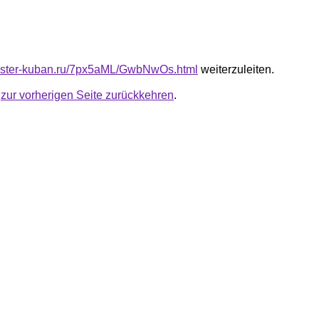
master-kuban.ru/7px5aML/GwbNwOs.html
weiterzuleiten.
u
zur vorherigen Seite zurückkehren
.