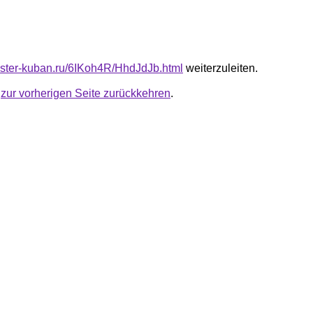
master-kuban.ru/6IKoh4R/HhdJdJb.html
weiterzuleiten.
u
zur vorherigen Seite zurückkehren
.