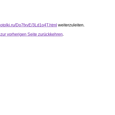
-potolki.ru/Do7fxvE/3Ld1o4T.html
weiterzuleiten.
u
zur vorherigen Seite zurückkehren
.