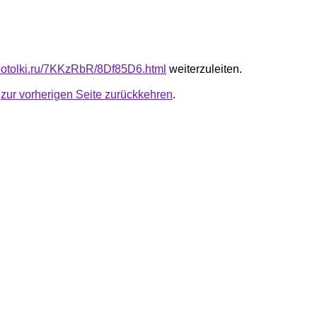
e-potolki.ru/7KKzRbR/8Df85D6.html
weiterzuleiten.
u
zur vorherigen Seite zurückkehren
.