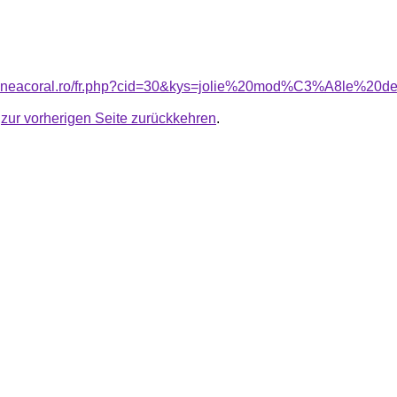
siuneacoral.ro/fr.php?cid=30&kys=jolie%20mod%C3%A8le%20
u
zur vorherigen Seite zurückkehren
.